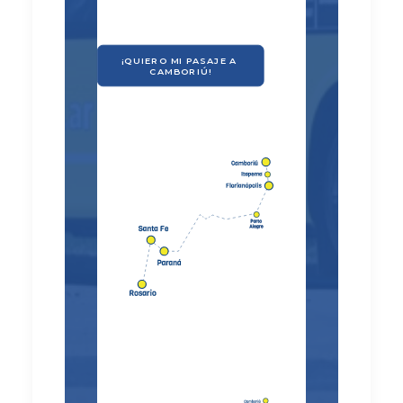
¡QUIERO MI PASAJE A 
CAMBORIÚ!