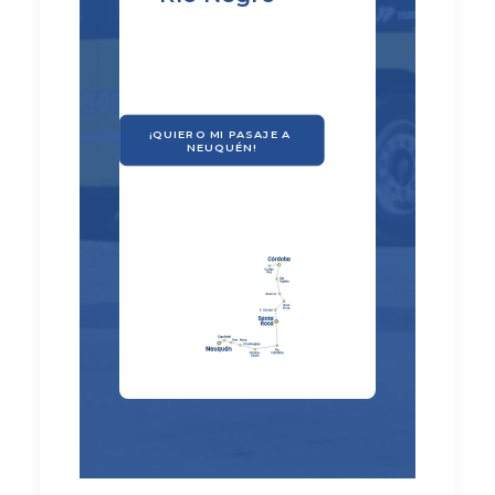
¡QUIERO MI PASAJE A 
NEUQUÉN!